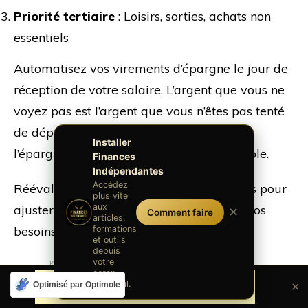
Priorité tertiaire
: Loisirs, sorties, achats non
essentiels
Automatisez vos virements d’épargne le jour de
réception de votre salaire. L’argent que vous ne
voyez pas est l’argent que vous n’êtes pas tenté
de dépenser. Cette discipline transforme
Installer
l’épargne en une charge fixe non négociable.
Finances
Indépendantes
Accédez
Réévaluez vos priorités tous les trimestres pour
plus vite
aux
ajuster votre budget selon l’évolution de vos
✕
Comment faire
articles,
formations
besoins et objectifs financiers.
et outils
depuis
votre
Publicités
écran
d'accueil.
Optimisé par Optimole
✕