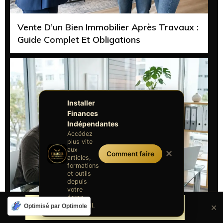
Vente D’un Bien Immobilier Après Travaux :
Guide Complet Et Obligations
Installer
Finances
Indépendantes
Accédez
plus vite
aux
✕
Comment faire
articles,
formations
et outils
depuis
votre
écran
d'accueil.
Optimisé par Optimole
✕
Assurance-Vie Ou PEA : Comparatif 2026