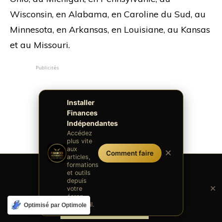
Wisconsin, en Alabama, en Caroline du Sud, au
Minnesota, en Arkansas, en Louisiane, au Kansas
et au Missouri.
Publicités
Installer
Finances
Indépendantes
Accédez
plus vite
aux
✕
Comment faire
articles,
formations
et outils
depuis
✕
votre
écran
d'accueil.
Optimisé par Optimole