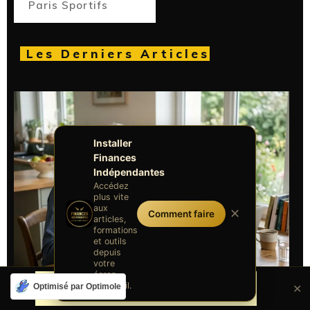
Paris Sportifs
Les Derniers Articles
Installer
Finances
Indépendantes
Accédez
plus vite
aux
✕
Comment faire
articles,
formations
et outils
depuis
votre
écran
d'accueil.
Optimisé par Optimole
✕