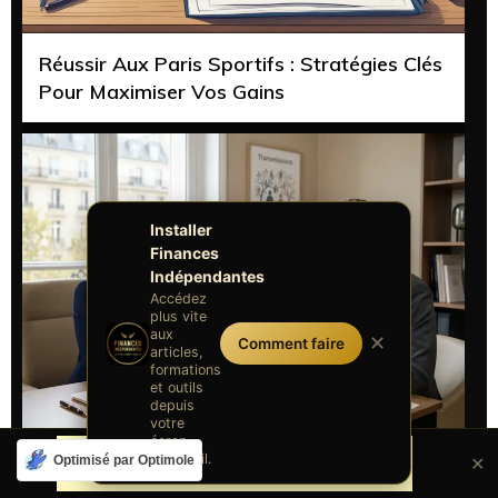
Réussir Aux Paris Sportifs : Stratégies Clés
Pour Maximiser Vos Gains
Installer
Finances
Indépendantes
Accédez
plus vite
aux
✕
Comment faire
articles,
formations
et outils
depuis
votre
écran
d'accueil.
Optimisé par Optimole
✕
Assurance-Vie Et Succession : 990 I Et 757