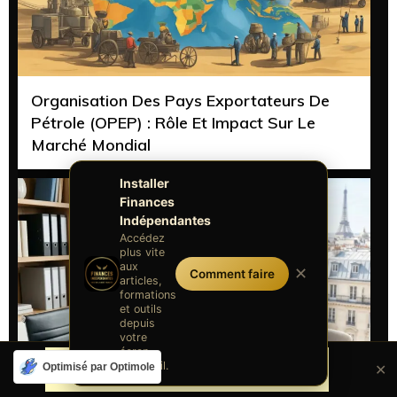
Organisation Des Pays Exportateurs De
Pétrole (OPEP) : Rôle Et Impact Sur Le
Marché Mondial
Installer
Finances
Indépendantes
Accédez
plus vite
aux
✕
Comment faire
articles,
formations
et outils
depuis
votre
écran
d'accueil.
Optimisé par Optimole
✕