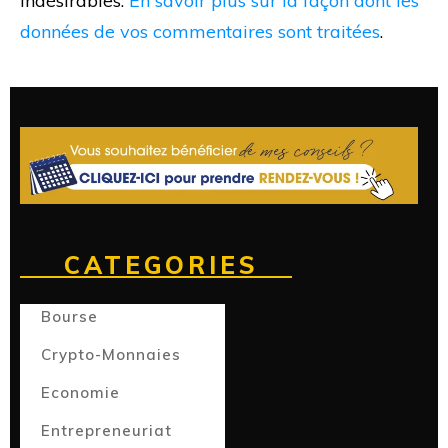
indésirables.
En savoir plus sur la façon dont les
données de vos commentaires sont traitées
.
CATEGORIES
Bourse
Crypto-Monnaies
Economie
Entrepreneuriat