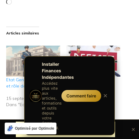
Chargement…
Articles similaires
Installer
Finances
Indépendantes
Etat Gendarme: Définition
Qu’est ce que le déficit
Accédez
et rôle dans la société
public et le déficit
plus vite
budgétaire ?
aux
✕
Comment faire
15 septembre 2025
articles,
formations
Dans "Economie"
24 décembre 2017
et outils
Dans "Economie"
depuis
votre
écran
d'accueil.
Optimisé par Optimole
✕