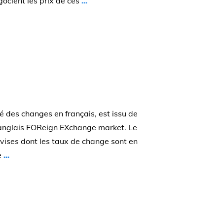
ocient les prix de ces
...
 des changes en français, est issu de
 anglais FOReign EXchange market. Le
vises dont les taux de change sont en
e
...