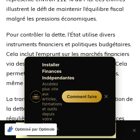
illustrent le défi de maintenir l’équilibre fiscal
malgré les pressions économiques.
Pour contrôler la dette, l’État utilise divers
instruments financiers et politiques budgétaires.
Cela inclut l’emprunt sur les marchés financiers
via des obligations et des bons du Trésor. Cela
Installer
Finances
permet de financer les dépenses publiques,
Indépendantes
même en période de déficit budgétaire.
Accédez
plus vite
aux
✕
Comment faire
La transparence et l’efficience dans la gestion de
articles,
formations
la dette sont essentielles. L’AFT publie
et outils
depuis
régulièrement des rapports et des ressources
votre
écran
pédagogiques pour informer les citoyens et
d'accueil.
Optimisé par Optimole
✕
renforcer la compréhension du processus de