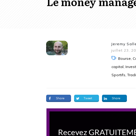
Le money manage
Jeremy Sall
juillet 23, 2
Bourse, Co
capital, Inve
Sportifs, Trad
Share
Tweet
Share