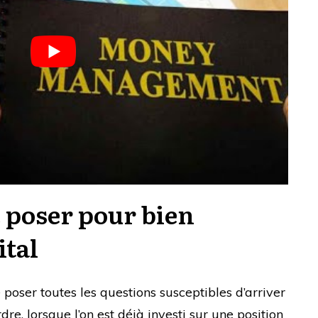
e poser
pour bien
ital
oser toutes les questions susceptibles d’arriver
dre, lorsque l’on est déjà investi sur une position