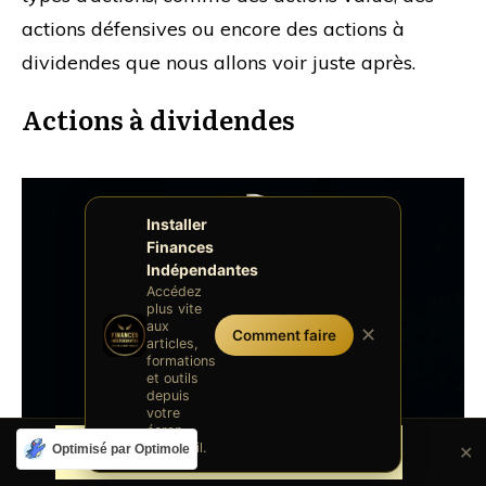
actions défensives ou encore des actions à
dividendes que nous allons voir juste après.
Actions à dividendes
Installer
Finances
Indépendantes
Accédez
plus vite
aux
✕
Comment faire
articles,
formations
et outils
depuis
votre
écran
d'accueil.
Optimisé par Optimole
✕
Que sont les actions à dividendes ?