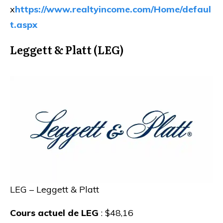
x
https://www.realtyincome.com/Home/defaul
t.aspx
Leggett & Platt (LEG)
LEG – Leggett & Platt
Cours actuel de LEG
: $48,16