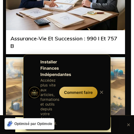
Assurance-Vie Et Succession : 990 I Et 757
B
Installer
Finances
Indépendantes
Accédez
plus vite
aux
✕
Comment faire
articles,
formations
et outils
depuis
votre
écran
d'accueil.
Optimisé par Optimole
✕