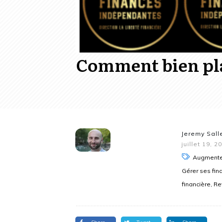
Comment bien plan
Jeremy Sall
juillet 19, 2
Augmenter
Gérer ses fin
financière, R