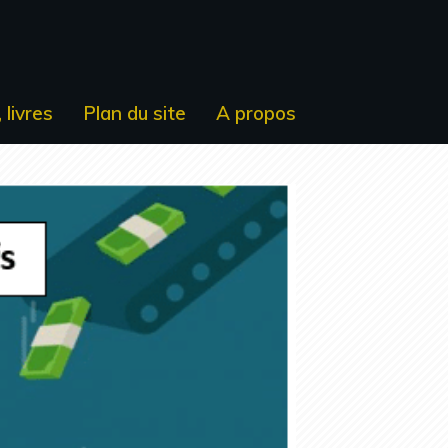
 livres
Plan du site
A propos