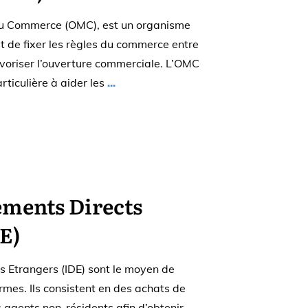
du Commerce (OMC), est un organisme
st de fixer les règles du commerce entre
favoriser l’ouverture commerciale. L’OMC
ticulière à aider les
...
ements Directs
E)
s Etrangers (IDE) sont le moyen de
irmes. Ils consistent en des achats de
s agents non-résidents afin d’obtenir