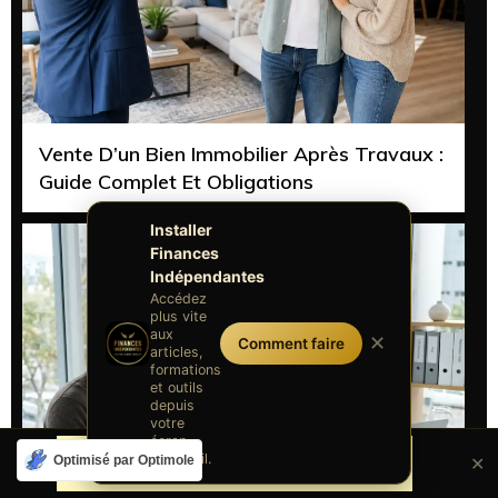
Vente D’un Bien Immobilier Après Travaux :
Guide Complet Et Obligations
Installer
Finances
Indépendantes
Accédez
plus vite
aux
✕
Comment faire
articles,
formations
et outils
depuis
votre
écran
d'accueil.
Optimisé par Optimole
✕