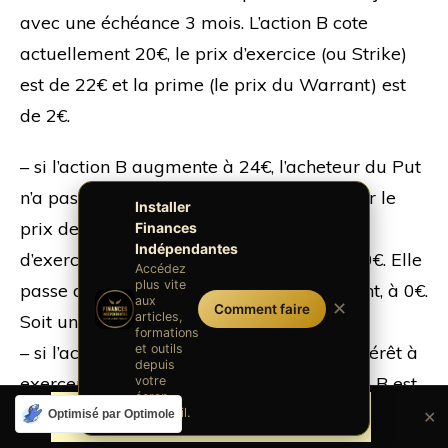
avec une échéance 3 mois. L’action B cote
actuellement 20€, le prix d’exercice (ou Strike)
est de 22€ et la prime (le prix du Warrant) est
de 2€.
– si l’action B augmente à 24€, l’acheteur du Put
n’a pas d’intérêt à exercer son Warrant car le
Installer
prix de l’action B est supérieur au prix
Finances
Indépendantes
d’exercice. La prime du Warrant sera de 0€. Elle
Accédez
plus vite
passe de 2€, lors de l’achat du Put Warrant, à 0€.
aux
✕
Comment faire
articles,
Soit une perte de 100%.
formations
et outils
– si l’action B baisse à 18€, l’acheteur a intérêt à
depuis
exercer son Warrant car le prix de l’action B est
votre
écran
inférieur au prix d’exercice. La prime de
d'accueil.
Optimisé par Optimole
✕
Warrant sera de 4€. Elle passe de 2€, lors de