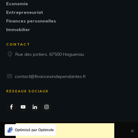
Economie
Entrepreneuriat
Finances personnelles
Immobilier
CONTACT
Rue des potiers, 67500 Haguenau
contact@financesindependantes.fr
RÉSEAUX SOCIAUX
Optimisé par Optimole
✕
Copyright
2026
Finances Indépendantes
, Tous droits réservés