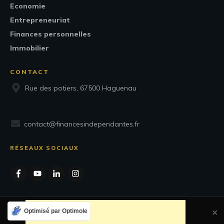
Economie
Entrepreneuriat
Finances personnelles
Immobilier
CONTACT
Rue des potiers, 67500 Haguenau
contact@financesindependantes.fr
RÉSEAUX SOCIAUX
Optimisé par Optimole
✕
Copyright
2026
Finances Indépendantes
, Tous droits réservés