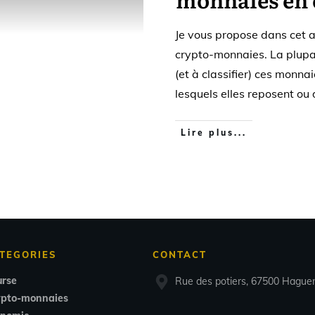
Je vous propose dans cet ar
crypto-monnaies. La plupa
(et à classifier) ces monna
lesquels elles reposent ou
Lire plus...
TEGORIES
CONTACT
rse
Rue des potiers, 67500 Hague
ypto-monnaies